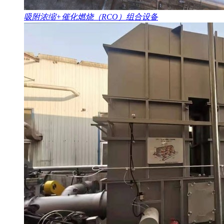
吸附浓缩+催化燃烧（RCO）组合设备