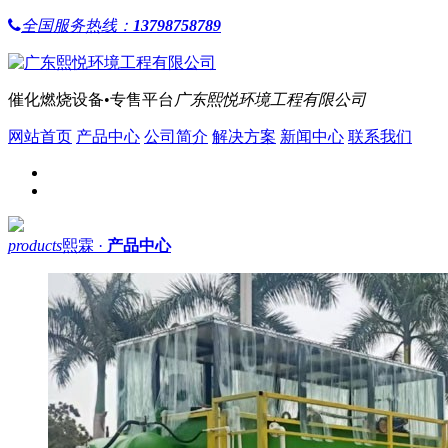
全国服务热线：
13798758789
催化燃烧设备•专售平台
广东熙悦环境工程有限公司
网站首页
产品中心
公司简介
解决方案
新闻中心
联系我们
products
熙霖 ·
产品中心