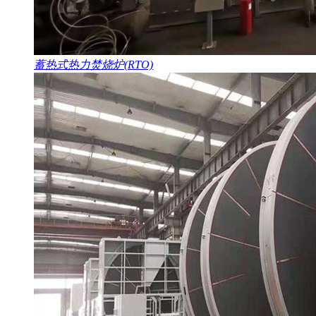
蓄热式热力焚烧炉(RTO)