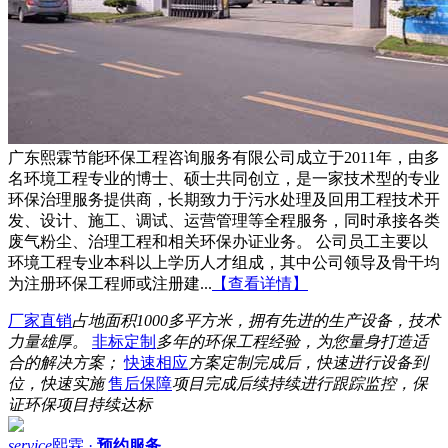
广东熙霖节能环保工程咨询服务有限公司成立于2011年，由多
名环境工程专业的博士、硕士共同创立，是一家技术型的专业
环保治理服务提供商，长期致力于污水处理及回用工程技术开
发、设计、施工、调试、运营管理等全程服务，同时承接各类
废气粉尘、治理工程和相关环保办证业务。 公司员工主要以
环境工程专业本科以上学历人才组成，其中公司领导及骨干均
为注册环保工程师或注册建...
【查看详情】
厂家直销
占地面积1000多平方米，拥有先进的生产设备，技术
力量雄厚。
非标定制
多年的环保工程经验，为您量身打造适
合的解决方案；
快速相应
方案定制完成后，快速进行设备到
位，快速实施
售后保障
项目完成后续持续进行跟踪监控，保
证环保项目持续达标
service
熙霖 ·
预约服务