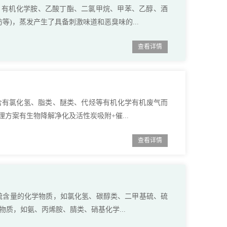
酚、有机化学胺、乙酸丁酯、二氯甲烷、甲苯、乙醇、酒
)，蒸发产生了具备刺激味道和恶臭味的...
查看详情
生含有氯化氢、脂类、醚类、代烃等有机化学有机废气而
方案有生物降解净化及活性炭吸附+催...
查看详情
1)硫含量的化学物质，如氯化氢、碳醇类、二甲基硫、硫
物质，如氨、丙烯胺、腈类、硝基化学...