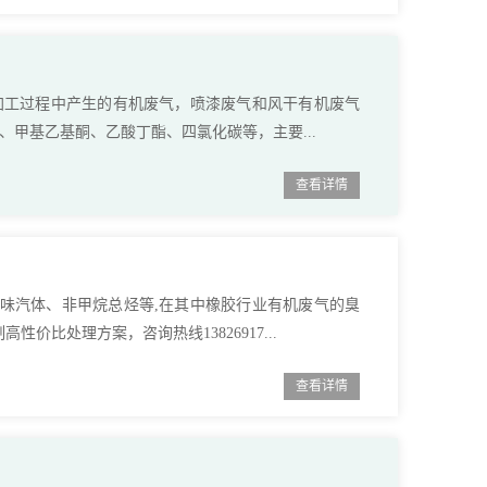
产加工过程中产生的有机废气，喷漆废气和风干有机废气
、甲基乙基酮、乙酸丁酯、四氯化碳等，主要...
查看详情
臭味汽体、非甲烷总烃等,在其中橡胶行业有机废气的臭
价比处理方案，咨询热线13826917...
查看详情