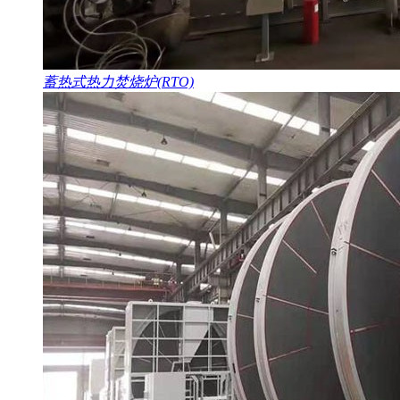
蓄热式热力焚烧炉(RTO)