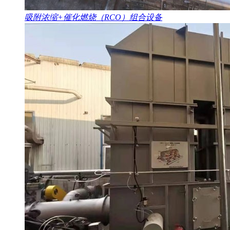
吸附浓缩+催化燃烧（RCO）组合设备