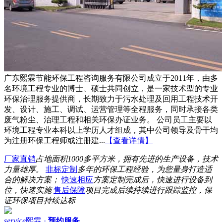
广东熙霖节能环保工程咨询服务有限公司成立于2011年，由多
名环境工程专业的博士、硕士共同创立，是一家技术型的专业
环保治理服务提供商，长期致力于污水处理及回用工程技术开
发、设计、施工、调试、运营管理等全程服务，同时承接各类
废气粉尘、治理工程和相关环保办证业务。 公司员工主要以
环境工程专业本科以上学历人才组成，其中公司领导及骨干均
为注册环保工程师或注册建...
【查看详情】
厂家直销
占地面积1000多平方米，拥有先进的生产设备，技术
力量雄厚。
非标定制
多年的环保工程经验，为您量身打造适
合的解决方案；
快速相应
方案定制完成后，快速进行设备到
位，快速实施
售后保障
项目完成后续持续进行跟踪监控，保
证环保项目持续达标
service
熙霖 ·
预约服务