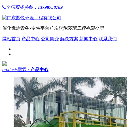
全国服务热线：
13798758789
催化燃烧设备•专售平台
广东熙悦环境工程有限公司
网站首页
产品中心
公司简介
解决方案
新闻中心
联系我们
products
熙霖 ·
产品中心