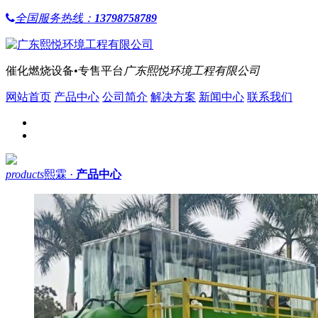
全国服务热线：
13798758789
催化燃烧设备•专售平台
广东熙悦环境工程有限公司
网站首页
产品中心
公司简介
解决方案
新闻中心
联系我们
products
熙霖 ·
产品中心