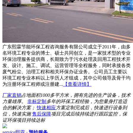
广东熙霖节能环保工程咨询服务有限公司成立于2011年，由多
名环境工程专业的博士、硕士共同创立，是一家技术型的专业
环保治理服务提供商，长期致力于污水处理及回用工程技术开
发、设计、施工、调试、运营管理等全程服务，同时承接各类
废气粉尘、治理工程和相关环保办证业务。 公司员工主要以
环境工程专业本科以上学历人才组成，其中公司领导及骨干均
为注册环保工程师或注册建...
【查看详情】
厂家直销
占地面积1000多平方米，拥有先进的生产设备，技术
力量雄厚。
非标定制
多年的环保工程经验，为您量身打造适
合的解决方案；
快速相应
方案定制完成后，快速进行设备到
位，快速实施
售后保障
项目完成后续持续进行跟踪监控，保
证环保项目持续达标
service
熙霖 ·
预约服务