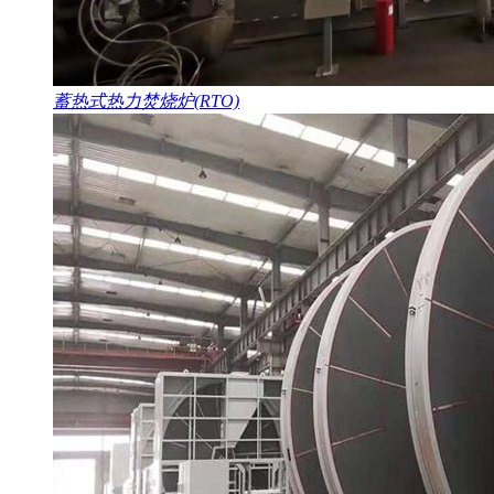
蓄热式热力焚烧炉(RTO)