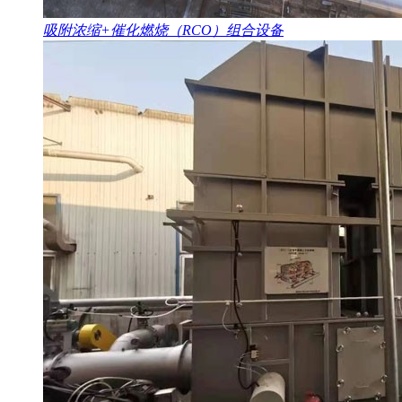
吸附浓缩+催化燃烧（RCO）组合设备