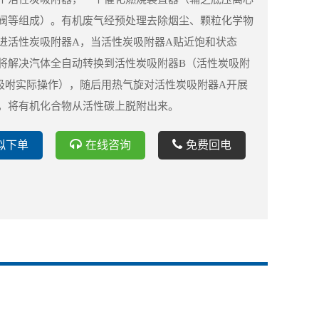
阀等组成）。有机废气经预处理去除烟尘、颗粒化学物
进活性炭吸附器A，当活性炭吸附器A贴近饱和状态
将解决汽体全自动转换到活性炭吸附器B（活性炭吸附
吸咐实际操作），随后用热气旋对活性炭吸附器A开展
，将有机化合物从活性碳上脱附出来。
拟下单
在线咨询
免费回电