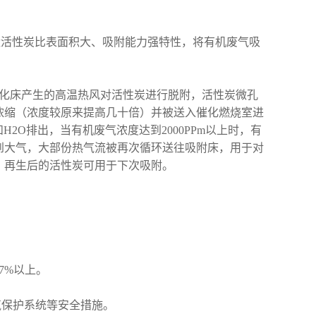
状活性炭比表面积大、吸附能力强特性，将有机废气吸
催化床产生的高温热风对活性炭进行脱附，活性炭微孔
浓缩（浓度较原来提高几十倍）并被送入催化燃烧室进
H2O排出，当有机废气浓度达到2000PPm以上时，有
到大气，大部份热气流被再次循环送往吸附床，用于对
，再生后的活性炭可用于下次吸附。
7%以上。
气保护系统等安全措施。