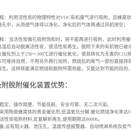
流程：利用活性炭的物理特性对VOC有机废气进行吸附，且蜂窝
微孔中，从而使气体得以净化，净化后的气体再通过风机排空；
流程：当活性炭微孔吸附饱和时，将不能再进行吸附，此时利用
高温后自动脱离活性炭，使活性炭再生。脱附下来的有机物已被
催化剂上于250～300℃进行催化氧化，使其转化为无害的CO2和
床可维持自燃，不用另外再行加热，燃烧后的尾气一部份直接排
再生。这样既能满足燃烧和脱附所需热能，又能达到节能的目的
吸附脱附催化装置优势：
能稳定、操作简便、节能低耗、安全可靠、无二次污染。
采用陶瓷蜂窝体的贵金催化剂,低温氧化分解,催化燃烧净化率达9
活性炭吸附材料,反复解析再生,使用期限达8000h。
完备,设有阻火器、泄压孔、温度传感报警器、自动喷淋系统及氮