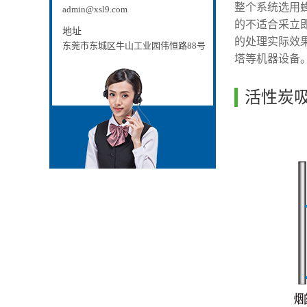
整个
系统选用
admin@xsl9.com
的不适合采立
地址
的处理实际效
东莞市东城区牛山工业园伟恒路88号
塔等机器设备
活性炭