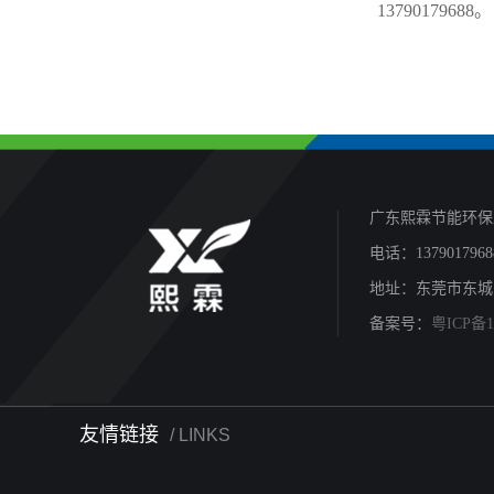
13790179688。
广东熙霖节能环保
电话：137901796
地址：东莞市东城
备案号：
粤ICP备1
友情链接
/ LINKS