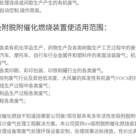
化处理连续或间歇生产产生的有机废气。
自动控制,操作简易。
吸附脱附催化燃烧装置使适用范围：
：各类有机化学品生产，药物生产及各类树脂生产工艺过程中的废
：汽车、摩托车、自行车行业金属件和塑料件的表面涂装废气；
废气。
：各类印刷、彩印包装、印铁制罐行业的各类废气。
”溶剂废气行业及其他低浓度、大风量的挥发性有机废气VOCS的
包线生产过程中各类废气；
胶制品生产过程各类废气；
过程各类废气；
附催化燃烧不知道找哪家公司做?现在联系有多年活性炭吸附脱附
设计废气处理工程解决方案。本公司提供rco吸附脱附催化燃烧
处理设备等废气处理环保设备定制，处理效果达标排放，性价比