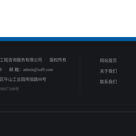
工程咨询服务有限公司
版权所有
网站首页
88
邮 箱：admin@xsl9.com
关于我们
区牛山工业园伟恒路88号
联系我们
9097308号