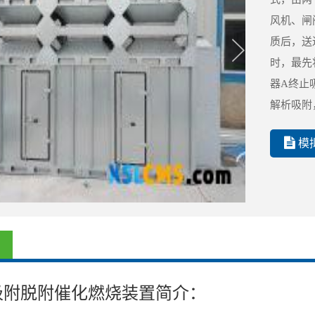
风机、闸
质后，送
时，最先
器A终止
解析吸附
模
吸附脱附催化燃烧装置简介：