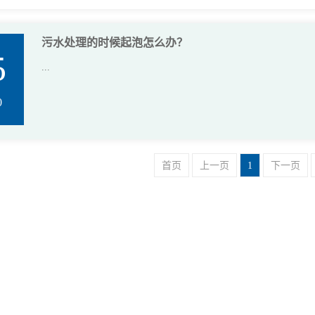
污水处理的时候起泡怎么办？
5
...
0
首页
上一页
1
下一页