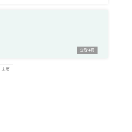
查看详情
末页