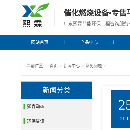
催化燃烧设备•专售
广东熙霖节能环保工程咨询服务
网站首页
产品中心
当前位置：
首页
>
新闻中心
>
常见问题
>
新闻分类
2
熙霖动态
21-1
环保资讯