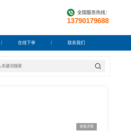
全国服务热线：
13790179688
在线下单
联系我们
查看详情