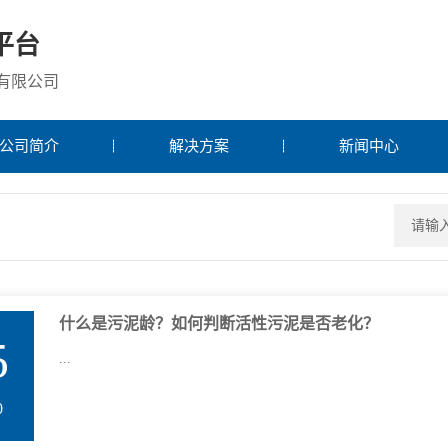
平台
有限公司
公司简介
解决方案
新闻中心
什么是污泥龄？如何判断活性污泥是否老化？
5
...
0