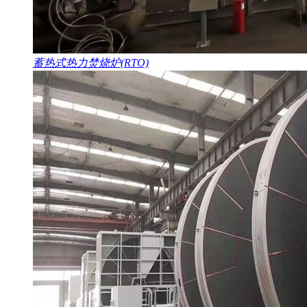
蓄热式热力焚烧炉(RTO)