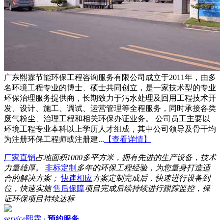
广东熙霖节能环保工程咨询服务有限公司成立于2011年，由多
名环境工程专业的博士、硕士共同创立，是一家技术型的专业
环保治理服务提供商，长期致力于污水处理及回用工程技术开
发、设计、施工、调试、运营管理等全程服务，同时承接各类
废气粉尘、治理工程和相关环保办证业务。 公司员工主要以
环境工程专业本科以上学历人才组成，其中公司领导及骨干均
为注册环保工程师或注册建...
【查看详情】
厂家直销
占地面积1000多平方米，拥有先进的生产设备，技术
力量雄厚。
非标定制
多年的环保工程经验，为您量身打造适
合的解决方案；
快速相应
方案定制完成后，快速进行设备到
位，快速实施
售后保障
项目完成后续持续进行跟踪监控，保
证环保项目持续达标
service
熙霖 ·
预约服务