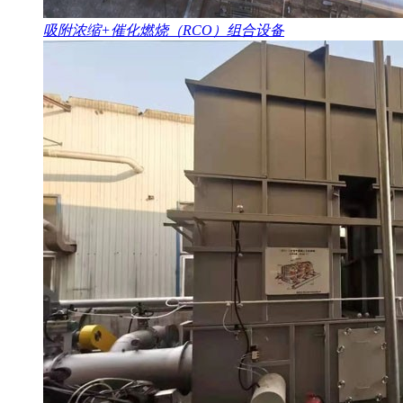
吸附浓缩+催化燃烧（RCO）组合设备