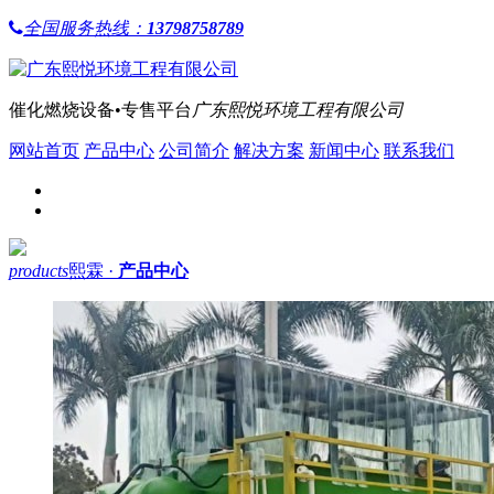
全国服务热线：
13798758789
催化燃烧设备•专售平台
广东熙悦环境工程有限公司
网站首页
产品中心
公司简介
解决方案
新闻中心
联系我们
products
熙霖 ·
产品中心